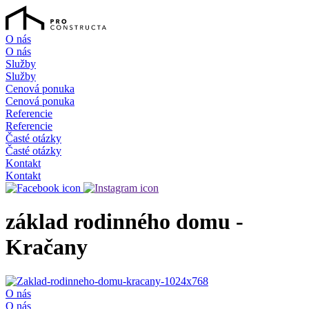
O nás
O nás
Služby
Služby
Cenová ponuka
Cenová ponuka
Referencie
Referencie
Časté otázky
Časté otázky
Kontakt
Kontakt
základ rodinného domu -
Kračany
O nás
O nás