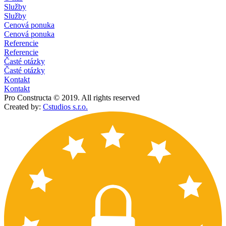
Služby
Služby
Cenová ponuka
Cenová ponuka
Referencie
Referencie
Časté otázky
Časté otázky
Kontakt
Kontakt
Pro Constructa © 2019. All rights reserved
Created by:
Cstudios s.r.o.