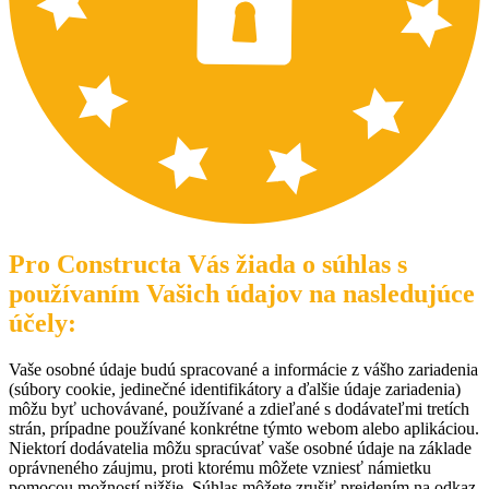
Pro Constructa Vás žiada o súhlas s
používaním Vašich údajov na nasledujúce
účely:
Vaše osobné údaje budú spracované a informácie z vášho zariadenia
(súbory cookie, jedinečné identifikátory a ďalšie údaje zariadenia)
môžu byť uchovávané, používané a zdieľané s dodávateľmi tretích
strán, prípadne používané konkrétne týmto webom alebo aplikáciou.
Niektorí dodávatelia môžu spracúvať vaše osobné údaje na základe
oprávneného záujmu, proti ktorému môžete vzniesť námietku
pomocou možností nižšie. Súhlas môžete zrušiť prejdením na odkaz